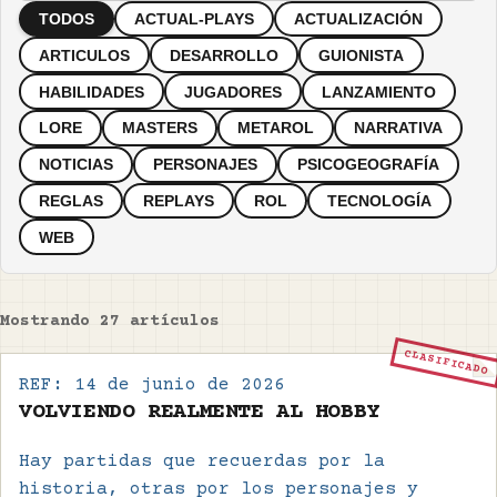
TODOS
ACTUAL-PLAYS
ACTUALIZACIÓN
ARTICULOS
DESARROLLO
GUIONISTA
HABILIDADES
JUGADORES
LANZAMIENTO
LORE
MASTERS
METAROL
NARRATIVA
NOTICIAS
PERSONAJES
PSICOGEOGRAFÍA
REGLAS
REPLAYS
ROL
TECNOLOGÍA
WEB
Mostrando
27
artículos
CLASIFICADO
REF:
14 de junio de 2026
VOLVIENDO REALMENTE AL HOBBY
Hay partidas que recuerdas por la
historia, otras por los personajes y