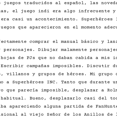
s juegos traducidos al español, las noved
tas, el juego indi era algo infrecuente y
 era casi un acontecimiento. Superhéroes 
juegos que aparecieron en el momento adec
fectamente comprar el manual básico y lan
r personajes. Dibujar malamente personaje
 hojas de PJs que no daban cabida a mis i
 Escribir campañas imposibles. Discutir d
s, villanos y grupos de héroes. Mi grupo 
mo a Superhéroes INC. Tanto que durante u
go que parecía imposible, desplazar a Rol
 habitual. Bueno, desplazarlo casi del to
aba apareciendo alguna partida de FanHunt
asional al viejo Señor de los Anillos de 