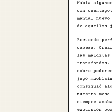
Había alguno
con cuentago
manual nuevo
de aquellos 
Recuerdo per
cabeza. Crea
las malditas
transfondos.
sobre podere
jugó muchísi
consiguió al
nuestra mesa
siempre acab
excursión oc