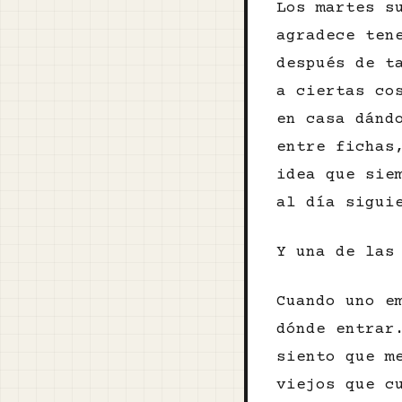
Los martes s
agradece ten
después de t
a ciertas co
en casa dánd
entre fichas
idea que sie
al día sigui
Y una de las
Cuando uno e
dónde entrar
siento que m
viejos que c