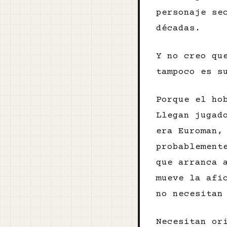
personaje se
décadas.
Y no creo qu
tampoco es s
Porque el ho
Llegan jugad
era Euroman,
probablement
que arranca 
mueve la afi
no necesitan
Necesitan or