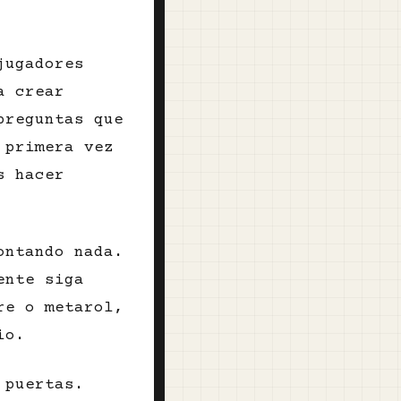
jugadores
a crear
preguntas que
 primera vez
s hacer
ontando nada.
ente siga
re o metarol,
io.
 puertas.