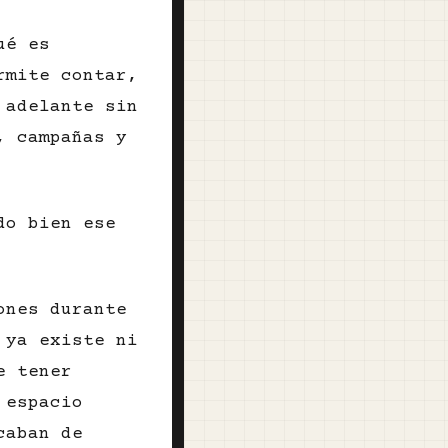
ué es
rmite contar,
 adelante sin
, campañas y
do bien ese
ones durante
 ya existe ni
e tener
 espacio
caban de