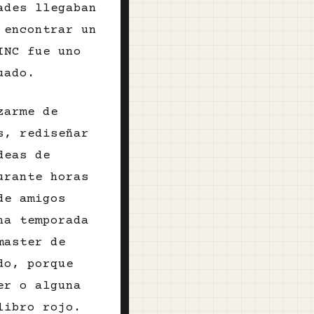
ades llegaban
 encontrar un
INC fue uno
uado.
zarme de
s, rediseñar
deas de
urante horas
de amigos
na temporada
master de
do, porque
er o alguna
libro rojo.