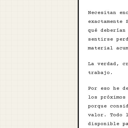
Necesitan en
exactamente 
qué deberían
sentirse per
material acu
La verdad, c
trabajo.
Por eso he d
los próximos
porque consi
valor. Todo 
disponible p