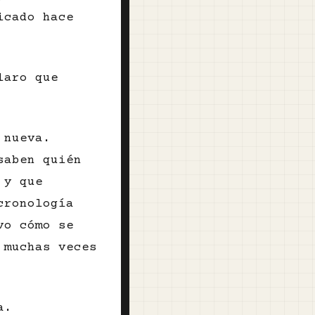
icado hace
laro que
 nueva.
saben quién
 y que
cronología
vo cómo se
 muchas veces
a.