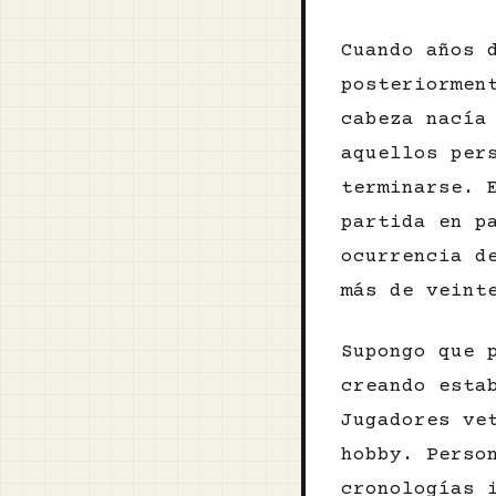
Cuando años 
posteriormen
cabeza nacía
aquellos per
terminarse. 
partida en p
ocurrencia d
más de veint
Supongo que 
creando esta
Jugadores ve
hobby. Perso
cronologías 