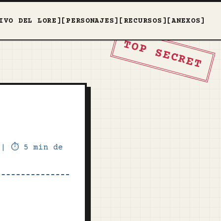
IVO DEL LORE]
[PERSONAJES]
[RECURSOS]
[ANEXOS]
TOP SECRET
6
|
⏱️ 5 min de