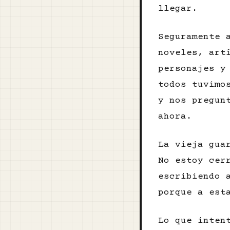
llegar.
Seguramente 
noveles, art
personajes y
todos tuvimo
y nos pregun
ahora.
La vieja gua
No estoy cer
escribiendo 
porque a est
Lo que inten