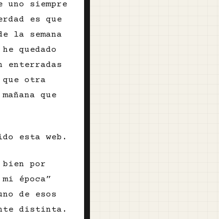
e uno siempre
erdad es que
de la semana
 he quedado
n enterradas
 que otra
 mañana que
ido esta web.
 bien por
 mi época”
uno de esos
nte distinta.