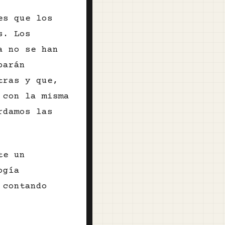
es que los
s. Los
a no se han
barán
tras y que,
 con la misma
rdamos las
te un
ogía
 contando