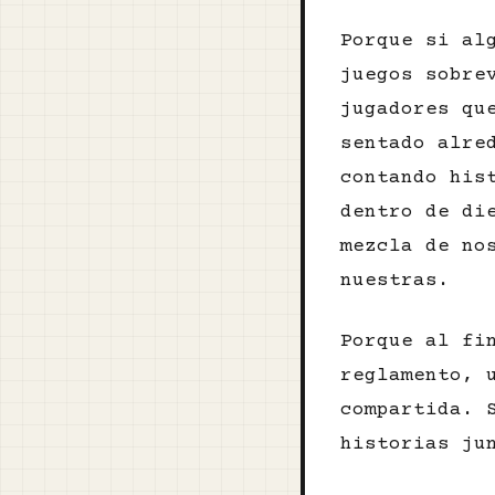
Porque si al
juegos sobre
jugadores qu
sentado alre
contando his
dentro de di
mezcla de no
nuestras.
Porque al fi
reglamento, 
compartida. 
historias ju