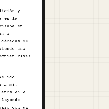
dición y
a en la
ensaba en
on a
 décadas de
siendo una
eguían vivas
he ido
o a mí.
 años en el
 leyendo
pasó con un