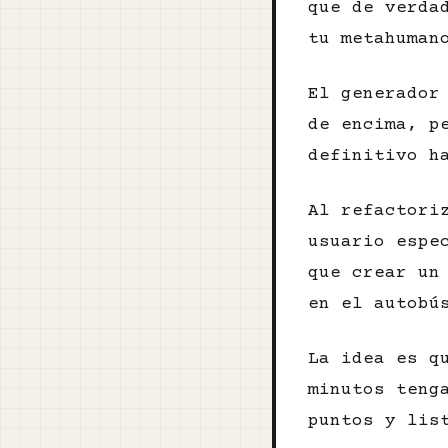
que de verda
tu metahuman
El generador
de encima, p
definitivo h
Al refactori
usuario espe
que crear un
en el autobú
La idea es q
minutos teng
puntos y lis