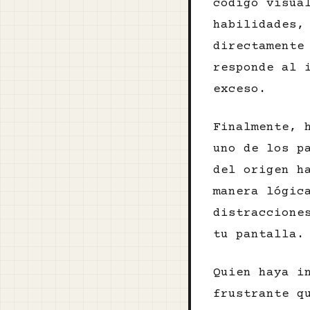
código visua
habilidades,
directamente
responde al 
exceso.
Finalmente, 
uno de los p
del origen h
manera lógic
distraccione
tu pantalla.
Quien haya i
frustrante q