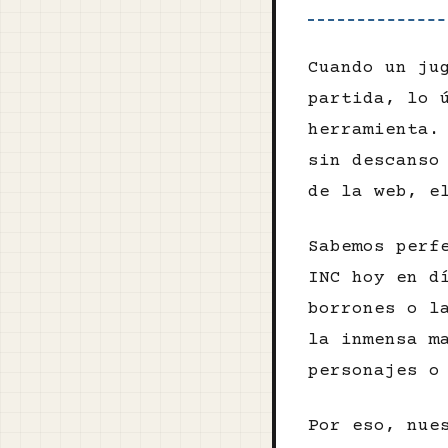
Cuando un ju
partida, lo 
herramienta.
sin descanso
de la web, 
Sabemos perf
INC hoy en d
borrones o l
la inmensa m
personajes o
Por eso, nue