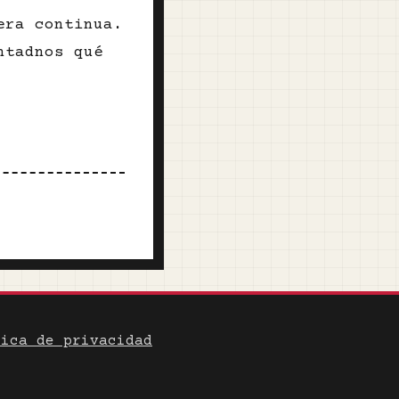
era continua.
ntadnos qué
tica de privacidad