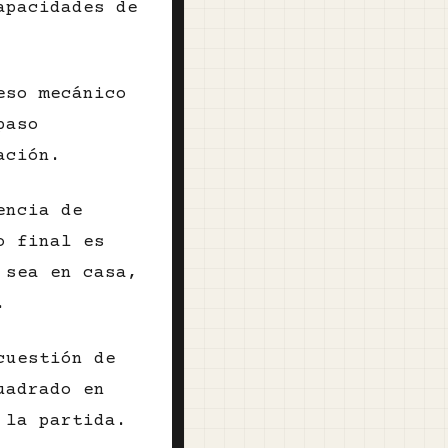
apacidades de
eso mecánico
paso
ación.
encia de
o final es
 sea en casa,
.
cuestión de
uadrado en
 la partida.