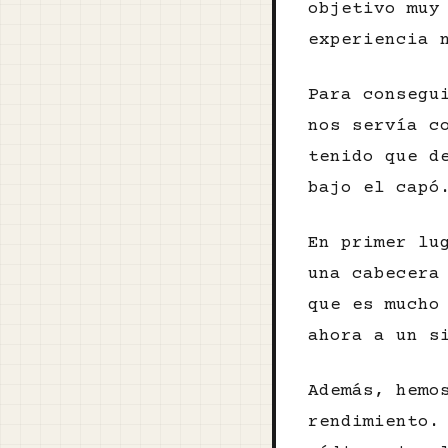
objetivo muy
experiencia 
Para consegu
nos servía c
tenido que d
bajo el capó
En primer lu
una cabecera
que es mucho
ahora a un s
Además, hemo
rendimiento.