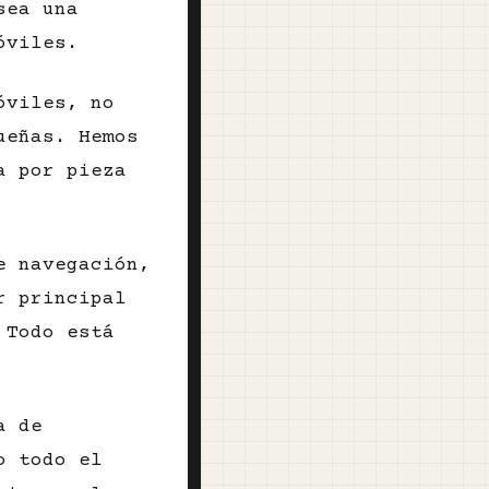
sea una
óviles.
óviles, no
ueñas. Hemos
a por pieza
e navegación,
r principal
 Todo está
a de
o todo el