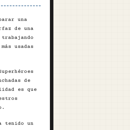
parar una
rfaz de una
 trabajando
 más usadas
Superhéroes
nchadas de
lidad es que
estros
o.
a tenido un