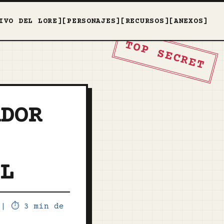
IVO DEL LORE]
[PERSONAJES]
[RECURSOS]
[ANEXOS]
TOP SECRET
ADOR
IL
6
|
⏱️ 3 min de