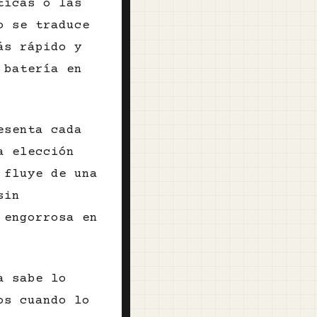
ticas o las
o se traduce
ás rápido y
 batería en
esenta cada
a elección
 fluye de una
sin
 engorrosa en
a sabe lo
os cuando lo