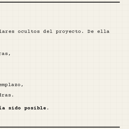
lares ocultos del proyecto. De ella
ras,
emplazo,
dras.
ía sido posible
.