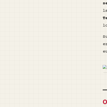
s
l
T
l
S
e
e