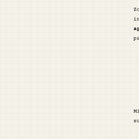
Z
i
a
p
M
s