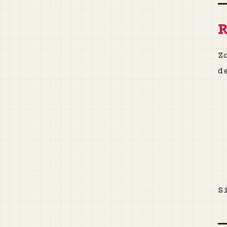
Z
d
S