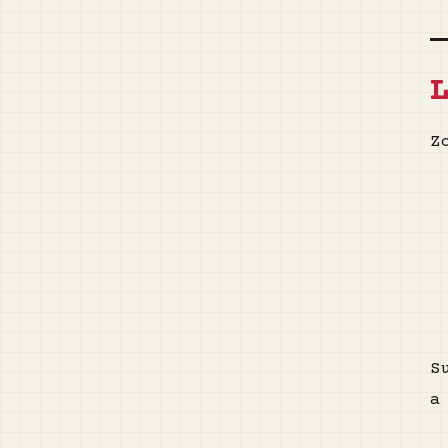
Z
S
a