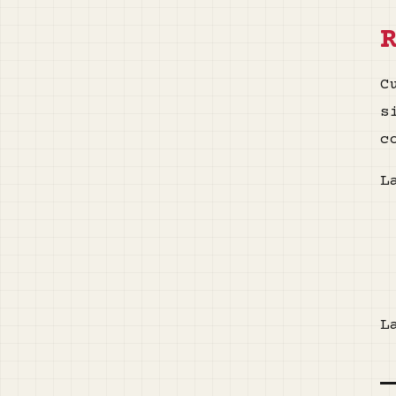
C
s
c
L
L