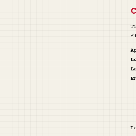
T
f
A
h
L
E
D