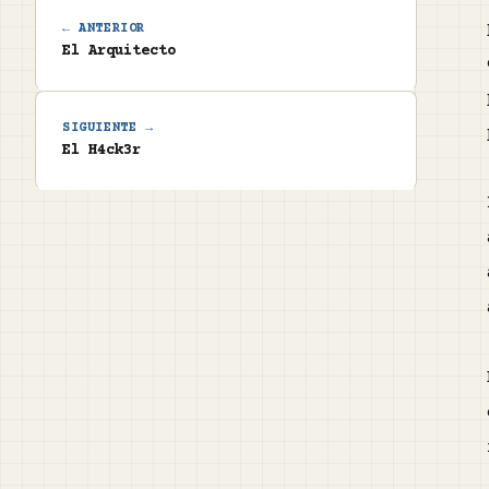
← ANTERIOR
El Arquitecto
SIGUIENTE →
El H4ck3r