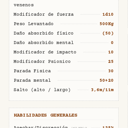
venenos
Modificador de fuerza
1d10
Peso Levantado
500Kg
Daño absorbido físico
(50)
Daño absorbido mental
0
Modificador de impacto
10
Modificador Psionico
25
Parada Fisica
30
Parada mental
50+20
Salto (alto / largo)
3,6m/11m
HABILIDADES GENERALES
Acechar/Discrección
125%