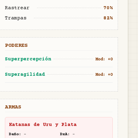
Rastrear
70%
Trampas
82%
PODERES
Superpercepción
Mod: +
0
Superagilidad
Mod: +
0
ARMAS
Katanas de Uru y Plata
Daño:
-
DxA:
-