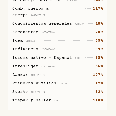
(AGI+PER)/2
Comb. cuerpo a
117%
cuerpo
(AGI+PER)/2
Conocimientos generales
28%
(INT/3)
Esconderse
70%
(AGI+PER)/4
Idea
65%
(INT)/2
Influencia
89%
(INT+APA)/2
Idioma nativo - Español
85%
(INT)
Investigar
66%
(INT+PER)/3
Lanzar
107%
(FUE+PER)/2
Primeros auxilios
17%
(INT)/2
Suerte
52%
(PER+VOL)/4
Trepar y Saltar
110%
(AGI)