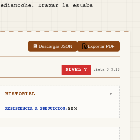
Medianoche. Draxar la estaba
.
💾 Descargar JSON
Exportar PDF
NIVEL
7
v
Beta 0.3.15
HISTORIAL
▼
50%
RESISTENCIA A PREJUICIOS: