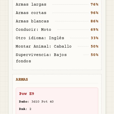
Armas largas
76%
Armas cortas
96%
Armas blancas
86%
Conducir: Moto
69%
Otro idioma: Inglés
33%
Montar Animal: Caballo
50%
Supervivencia: Bajos
50%
fondos
ARMAS
Pow E9
Daño:
3d10 Pot 40
DxA:
2