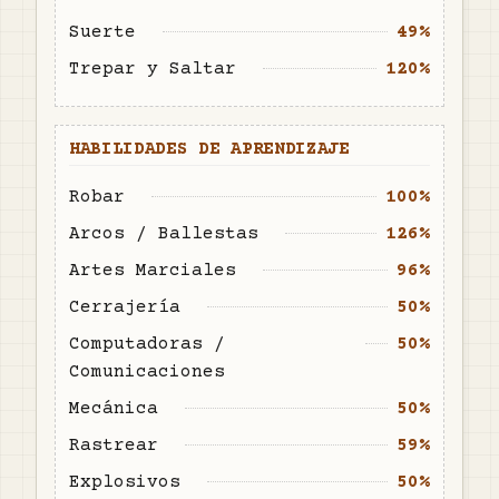
Suerte
49%
Trepar y Saltar
120%
HABILIDADES DE APRENDIZAJE
Robar
100%
Arcos / Ballestas
126%
Artes Marciales
96%
Cerrajería
50%
Computadoras /
50%
Comunicaciones
Mecánica
50%
Rastrear
59%
Explosivos
50%