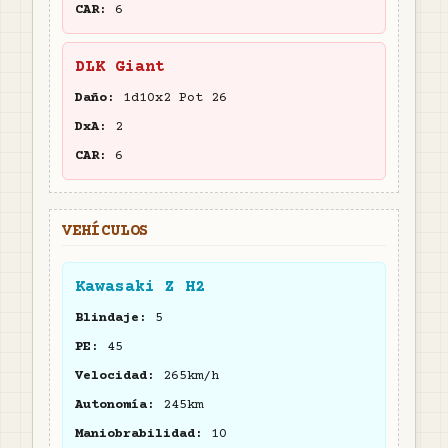
CAR:
6
DLK Giant
Daño:
1d10x2 Pot 26
DxA:
2
CAR:
6
VEHÍCULOS
Kawasaki Z H2
Blindaje:
5
PE:
45
Velocidad:
265km/h
Autonomía:
245km
Maniobrabilidad:
10