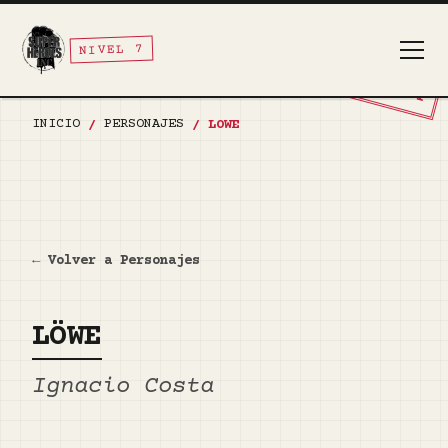
NIVEL 7
TOP SECRET
INICIO
PERSONAJES
/
/
LOWE
← Volver a Personajes
LÖWE
Ignacio Costa