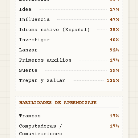
Idea
17%
Influencia
47%
Idioma nativo (Español)
35%
Investigar
40%
Lanzar
92%
Primeros auxilios
17%
Suerte
39%
Trepar y Saltar
135%
HABILIDADES DE APRENDIZAJE
Trampas
17%
Computadoras /
17%
Comunicaciones