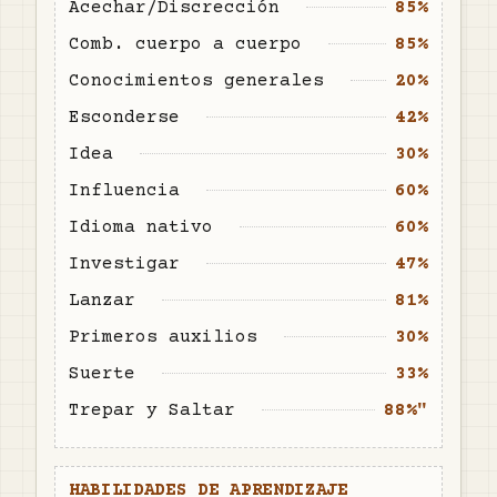
Acechar/Discrección
85%
Comb. cuerpo a cuerpo
85%
Conocimientos generales
20%
Esconderse
42%
Idea
30%
Influencia
60%
Idioma nativo
60%
Investigar
47%
Lanzar
81%
Primeros auxilios
30%
Suerte
33%
Trepar y Saltar
88%"
HABILIDADES DE APRENDIZAJE