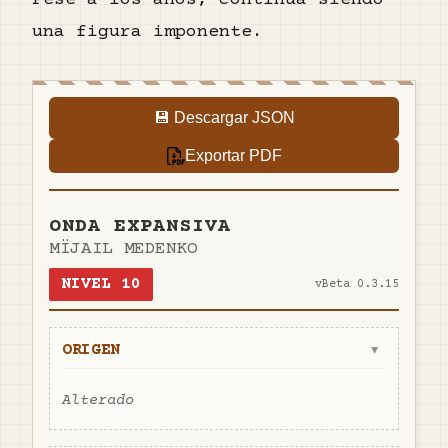
Pese a los años, continúa siendo
una figura imponente.
💾 Descargar JSON
Exportar PDF
ONDA EXPANSIVA
MÏJAIL MEDENKO
NIVEL
10
v
Beta 0.3.15
ORIGEN
▼
Alterado