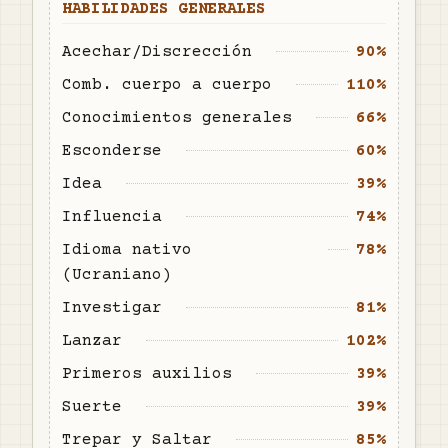
HABILIDADES GENERALES
Acechar/Discrección
90%
Comb. cuerpo a cuerpo
110%
Conocimientos generales
66%
Esconderse
60%
Idea
39%
Influencia
74%
Idioma nativo
78%
(Ucraniano)
Investigar
81%
Lanzar
102%
Primeros auxilios
39%
Suerte
39%
Trepar y Saltar
85%