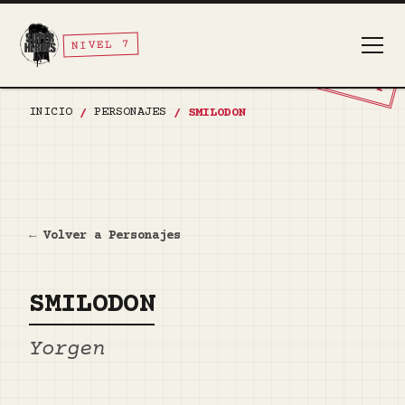
NIVEL 7
TOP SECRET
INICIO
PERSONAJES
/
/
SMILODON
← Volver a Personajes
SMILODON
Yorgen