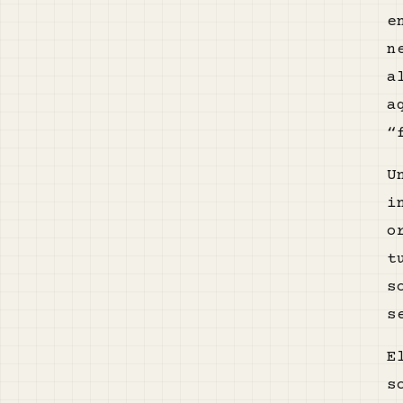
e
n
a
a
“
U
i
o
t
s
s
E
s