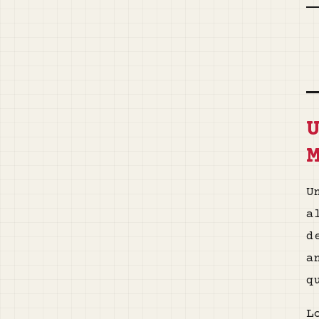
U
a
d
a
q
L