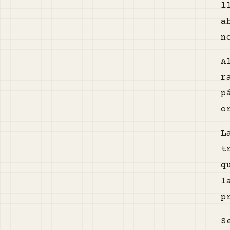
l
a
n
A
r
p
o
L
t
q
l
p
S