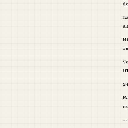
á
L
a
M
a
V
U
S
N
s