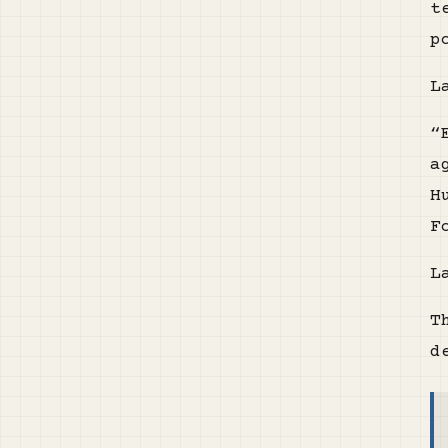
t
p
L
“
a
H
F
L
T
d