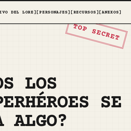
IVO DEL LORE]
[PERSONAJES]
[RECURSOS]
[ANEXOS]
TOP SECRET
OS LOS
PERHÉROES SE
A ALGO?