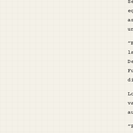
S
e
a
u
“
l
D
F
d
L
v
a
“