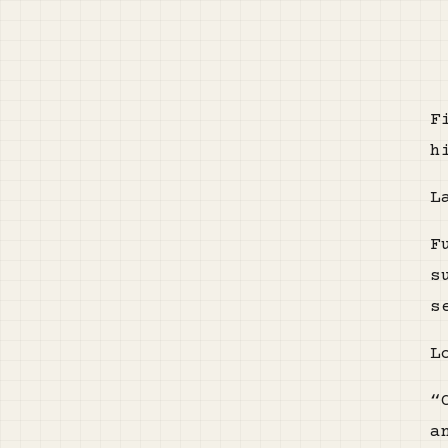
F
h
L
F
s
s
L
“
a