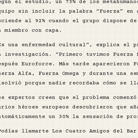
egún el estudio, un 73% de los metahumano
quipo sin incluir la palabra “Fuerza” en 
sciende al 92% cuando el grupo dispone de
n miembro con capa.
Es una enfermedad cultural”, explica el p
a investigación. “Primero tuvimos Fuerza 
espués Euroforce. Más tarde aparecieron F
uerza Alfa, Fuerza Omega y durante una se
isolvió porque nadie recordaba cómo se ll
os expertos creen que el problema comenzó
arios héroes europeos descubrieron que a
utomáticamente un 30% la sensación de pro
Podías llamarte Los Cuatro Amigos del Bar