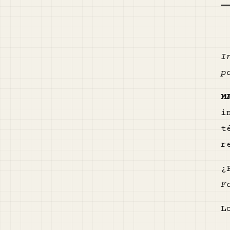
I
p
M
i
t
r
¿
F
L