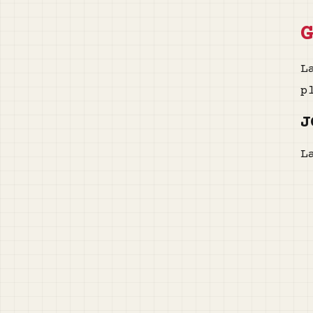
L
p
J
L