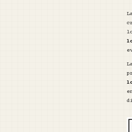
L
c
l
l
e
L
p
l
e
d