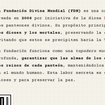
a
Fundación Divina Mundial (FDM)
es una or
reada en
2006
por iniciativa de la diosa
os panteones divinos. Su propósito princ
os dioses y los mortales
, preservando la 
vitando que estos se precipiten hacia la 
a fundación funciona como una
tapadera mu
rofunda,
garantizar que las almas de los 
os reinos de cada panteón
, manteniéndolos
n el mundo humano. Esta labor secreta es 
ioses y para preservar la paz.