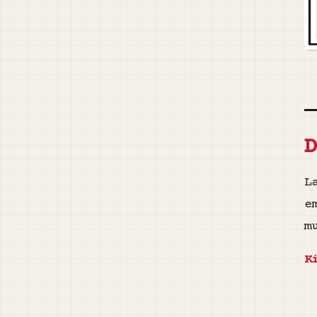
L
e
m
K