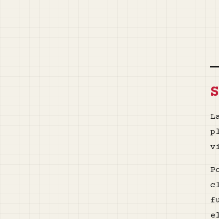
L
p
v
P
c
f
e