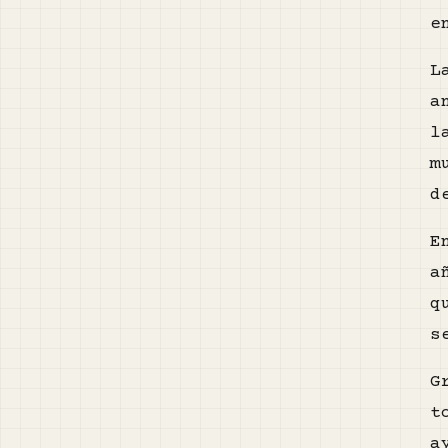
e
L
a
l
m
d
E
a
q
s
G
t
a