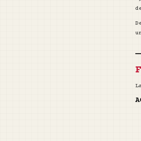
d
D
u
L
A